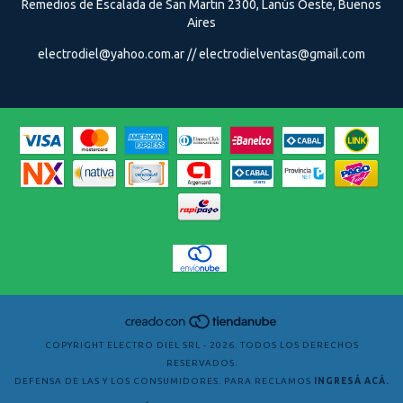
Remedios de Escalada de San Martin 2300, Lanús Oeste, Buenos
Aires
electrodiel@yahoo.com.ar
//
electrodielventas@gmail.com
COPYRIGHT ELECTRO DIEL SRL - 2026. TODOS LOS DERECHOS
RESERVADOS.
DEFENSA DE LAS Y LOS CONSUMIDORES. PARA RECLAMOS
INGRESÁ ACÁ.